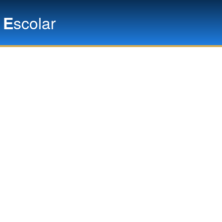
n
scolar
E